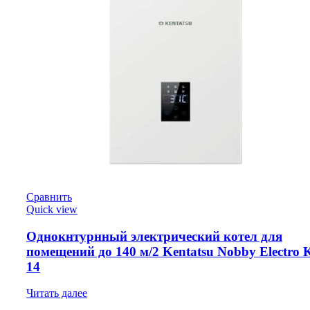
Сравнить
Quick view
Однокнтурнный электрический котел для
помещений до 140 м/2 Kentatsu Nobby Electro
14
Читать далее