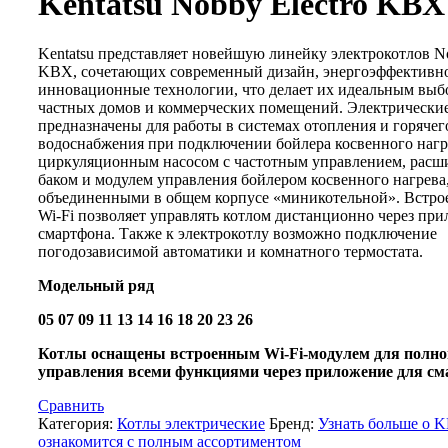
Kentatsu Nobby Electro KBX
Kentatsu представляет новейшую линейку электрокотлов No
KBX, сочетающих современный дизайн, энергоэффективно
инновационные технологии, что делает их идеальным выб
частных домов и коммерческих помещений. Электрически
предназначены для работы в системах отопления и горячег
водоснабжения при подключении бойлера косвенного наг
циркуляционным насосом с частотным управлением, рас
баком и модулем управления бойлером косвенного нагрева
объединенными в общем корпусе «миникотельной». Встро
Wi-Fi позволяет управлять котлом дистанционно через при
смартфона. Также к электрокотлу возможно подключение
погодозависимой автоматики и комнатного термостата.
Модельный ряд
05 07 09 11 13 14 16 18 20 23 26
Котлы оснащены встроенным Wi-Fi-модулем для полно
управления всеми функциями через приложение для см
Сравнить
Категория:
Котлы электрические
Бренд:
Узнать больше о
ознакомится с полным ассортиментом