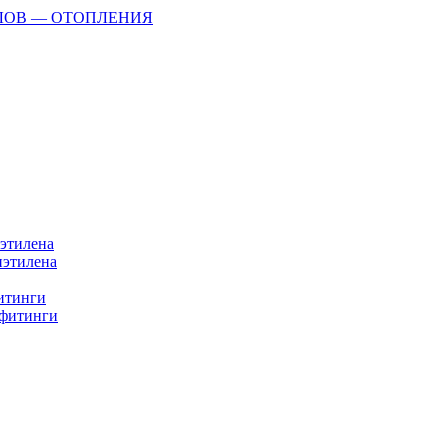
ЛОВ — ОТОПЛЕНИЯ
иэтилена
иэтилена
фитинги
 фитинги