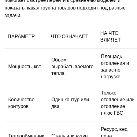
помогает быстрее перейти к сравнению моделей и
показать, какая группа товаров подходит под разные
задачи.
НА ЧТО
ПАРАМЕТР
ЧТО ОЗНАЧАЕТ
ВЛИЯЕТ
Площадь
Объем
отопления и
Мощность, квт
вырабатываемого
запас по
тепла
нагрузке
Только
Количество
Один контур или
отопление или
контуров
два
отопление
плюс ГВС
Ресурс, вес,
Теплообменник
Сталь или чугун
цена,