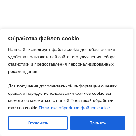
персональных данных
|
Согласие на обработку
персональных данных
Наш веб-ресурс предоставляет исключительно
информацию и не является публичной офертой,
Обработка файлов cookie
согласно Статье 437 ГК РФ. Предоставленная
Наш сайт использует файлы cookie для обеспечения
информация предназначена исключительно для
удобства пользователей сайта, его улучшения, сбора
ознакомления. Вы соглашаетесь использовать ее на
статистики и предоставления персонализированных
свой страх и риск. Пожалуйста, обратите внимание на
рекомендаций.
обновления прайс-листов и материалов. Для
получения точной информации о стоимости услуг,
Для получения дополнительной информации о целях,
свяжитесь с нами по указанным контактам или для
сроках и порядке использования файлов cookie вы
заказа услуг заполните форму обратной связи.
можете ознакомиться с нашей Политикой обработки
файлов cookie
Политика обработки файлов cookie
2020-2023
Экватор-Сервис. Все права защищены.
Сайт разработан в
Global
Отклонить
Принять
Магазин
Фильтры