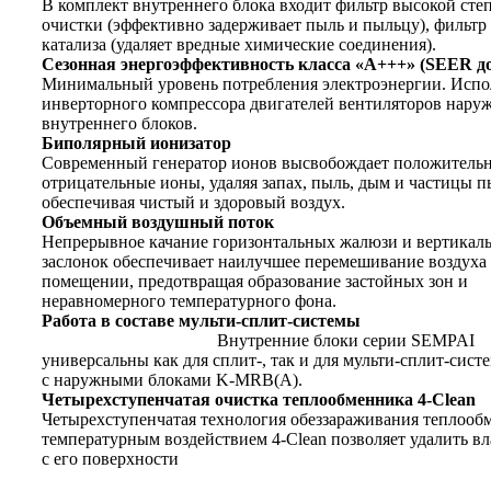
В комплект внутреннего блока входит фильтр высокой сте
очистки (эффективно задерживает пыль и пыльцу), фильтр
катализа (удаляет вредные химические соединения).
Сезонная энергоэффективность
класса «A+++» (SEER до
Минимальный уровень потребления электроэнергии. Испо
инверторного компрессора двигателей вентиляторов нару
внутреннего блоков.
Биполярный ионизатор
Современный генератор ионов высвобождает положитель
отрицательные ионы, удаляя запах, пыль, дым и частицы 
обеспечивая чистый и здоровый воздух.
Объемный воздушный поток
Непрерывное качание горизонтальных жалюзи и вертикал
заслонок обеспечивает наилучшее перемешивание воздуха
помещении, предотвращая образование застойных зон и
неравномерного температурного фона.
Работа в составе мульти-сплит-с
Внутренние блоки серии SEMPAI
универсальны как для сплит-, так и для мульти-сплит-сист
с наружными блоками K-MRB(A).
Четырехступенчатая очистка
теплообменника 4-Clean
Четырехступенчатая технология обеззараживания теплооб
температурным воздействием 4-Clean позволяет удалить вл
с его поверхности