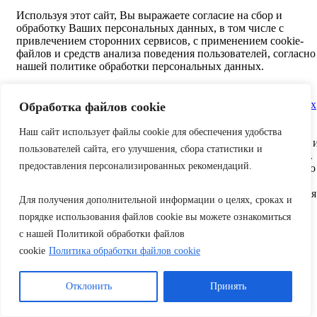
Используя этот сайт, Вы выражаете согласие на сбор и
обработку Ваших персональных данных, в том числе с
привлечением сторонних сервисов, с применением cookie-
файлов и средств анализа поведения пользователей, согласно
нашей политике обработки персональных данных.
Политика использования cookie
|
Политика обработки
персональных данных
|
Согласие на обработку персональных
Обработка файлов cookie
данных
Наш сайт использует файлы cookie для обеспечения удобства
Наш веб-ресурс предоставляет исключительно информацию 
пользователей сайта, его улучшения, сбора статистики и
не является публичной офертой, согласно Статье 437 ГК РФ.
предоставления персонализированных рекомендаций.
Предоставленная информация предназначена исключительно
для ознакомления. Вы соглашаетесь использовать ее на свой
страх и риск. Пожалуйста, обратите внимание на обновления
Для получения дополнительной информации о целях, сроках и
прайс-листов и материалов. Для получения точной
порядке использования файлов cookie вы можете ознакомиться
информации о стоимости услуг, свяжитесь с нами по
указанным контактам или для заказа услуг заполните форму
с нашей Политикой обработки файлов
обратной связи.
cookie
Политика обработки файлов cookie
2020-2023
Экватор-Сервис. Все права защищены.
Сайт разработан в
Global
Отклонить
Принять
Поиск