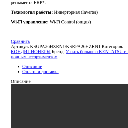
регламента ERP*.
Технология работы:
Инверторная (Inverter)
Wi-Fi управление:
Wi-Fi Control (опция)
Сравнить
Артикул:
KSGPA26HZRN1/KSRPA26HZRN1
Категория:
КОНДИЦИОНЕРЫ
Бренд:
Узнать больше о KENTATSU и 
полным ассортиментом
Описание
Оплата и доставка
Описание