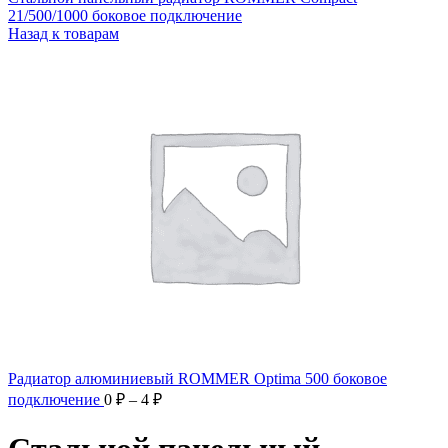
21/500/1000 боковое подключение
Назад к товарам
Радиатор алюминиевый ROMMER Optima 500 боковое
Диапазон
подключение
0
₽
–
4
₽
цен:
0 ₽