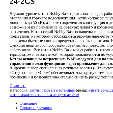
24-2CS
Двухконтурные котлы Nobby Base предназначены для рабо
отопления и горячего водоснабжения. Техническая оснаще
мощность до 50 кВт, а также современная конструкция и д
возможным их применение на объектах жилого и коммерч
назначения. Котлы серий Nobby Base оснащены сенсорным
подсветкой, на котором отображаются рабочие параметры к
выведены быстрые кнопки предустановленных режимов. 
функция недельного программирования, что позволяет гиб
работу котла. Все котлы Nobby Base могут работать с ком
термостатом и автоматикой, которые подключаются по «су
Котлы оснащены встроенным Wi-Fi-модулем для полно
управления всеми функциями через приложение для см
Широкий выбор специальных режимов работы («Присутст
«Отсутствие» и «Сон») обеспечивает комфортную темпера
помещении и позволяет значительно снизить расход топлив
Сравнить
Категория:
Котлы газовые настенные
Бренд:
Узнать боль
и ознакомится с полным ассортиментом
Описание
Оплата и доставка