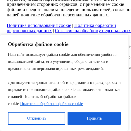
привлечением сторонних сервисов, с применением cookie-
файлов и средств анализа поведения пользователей, согласно
нашей политике обработки персональных данных.
Политика использования cookie
|
Политика обработки
персональных данных
|
Согласие на обработку персональных
данных
Обработка файлов cookie
Наш веб-ресурс предоставляет исключительно информацию 
не является публичной офертой, согласно Статье 437 ГК РФ.
Наш сайт использует файлы cookie для обеспечения удобства
Предоставленная информация предназначена исключительно
пользователей сайта, его улучшения, сбора статистики и
для ознакомления. Вы соглашаетесь использовать ее на свой
страх и риск. Пожалуйста, обратите внимание на обновления
предоставления персонализированных рекомендаций.
прайс-листов и материалов. Для получения точной
информации о стоимости услуг, свяжитесь с нами по
Для получения дополнительной информации о целях, сроках и
указанным контактам или для заказа услуг заполните форму
обратной связи.
порядке использования файлов cookie вы можете ознакомиться
с нашей Политикой обработки файлов
2020-2023
Экватор-Сервис. Все права защищены.
cookie
Политика обработки файлов cookie
Сайт разработан в
Global
Поиск
Отклонить
Принять
Меню
Категории